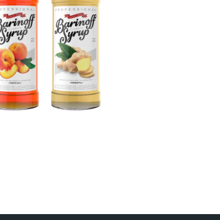
иты
Поли
бо всём